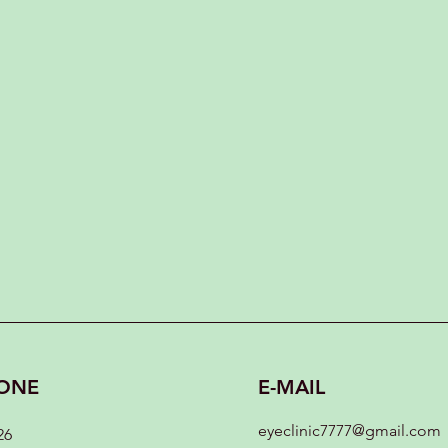
ONE
E-MAIL
eyeclinic7777@gmail.com
26