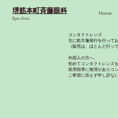
​堺筋本町斉藤眼科
Home
Eye clinic
コンタクトレンズ
主に処方箋発行を行ってお
（販売は、ほとんど行っ
外国人の方へ。
初めてコンタクトレンズ
装用指導に無理がありコ
ご希望に添えず申し訳な